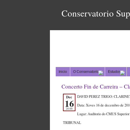
Conservatorio Sup
Inicio
O Conservatorio
Estudos
Concerto Fin de Carreira – Cl
DAVID PEREZ TRIGO: CLARINE
Dec
16
Data: Xoves 16 de decembro de 201
20:00
Lugar: Auditorio do CMUS Superior
TRIBUNAL