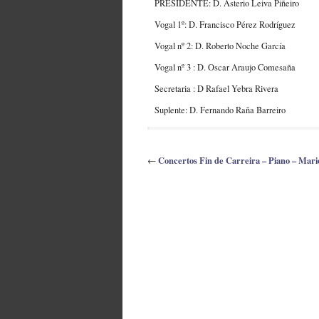
PRESIDENTE: D. Asterio Leiva Piñeiro
Vogal 1º: D. Francisco Pérez Rodríguez
Vogal nº 2: D. Roberto Noche García
Vogal nº 3 : D. Oscar Araujo Comesaña
Secretaria : D Rafael Yebra Rivera
Suplente: D. Fernando Raña Barreiro
Concertos Fin de Carreira – Piano – Mari
←