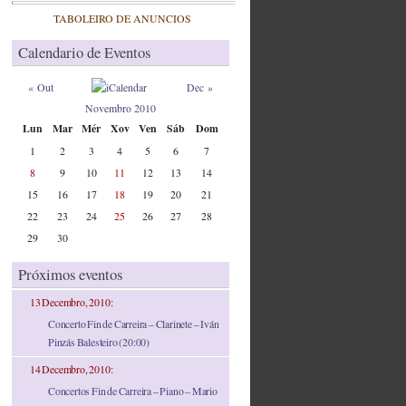
TABOLEIRO DE ANUNCIOS
Calendario de Eventos
« Out
Dec »
Novembro 2010
Lun
Mar
Mér
Xov
Ven
Sáb
Dom
1
2
3
4
5
6
7
8
9
10
11
12
13
14
15
16
17
18
19
20
21
22
23
24
25
26
27
28
29
30
Próximos eventos
13 Decembro, 2010:
Concerto Fin de Carreira – Clarinete – Iván
Pinzás Balesteiro (20:00)
14 Decembro, 2010:
Concertos Fin de Carreira – Piano – Mario