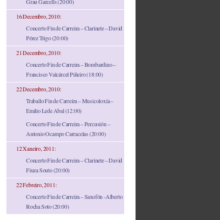
Grau Garcells (20:00)
16 Decembro, 2010:
Concerto Fin de Carreira – Clarinete – David
Pérez Trigo (20:00)
21 Decembro, 2010:
Concerto Fin de Carreira – Bombardino –
Francisco Valcárcel Piñeiro (18:00)
22 Decembro, 2010:
Traballo Fin de Carreira – Musicoloxía –
Emilio Lede Abal (12:00)
Concerto Fin de Carreira – Percusión –
Antonio Ocampo Carracelas (20:00)
12 Xaneiro, 2011:
Concerto Fin de Carreira – Clarinete – David
Fiuza Souto (20:00)
22 Febreiro, 2011:
Concerto Fin de Carreira – Saxofón -Alberto
Rocha Soto (20:00)