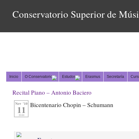
Conservatorio Superior de Mús
Inicio
O Conservatorio
Estudos
Erasmus
Secretaría
Curs
Recital Piano – Antonio Baciero
Bicentenario Chopin – Schumann
Nov ’10
11
20:00