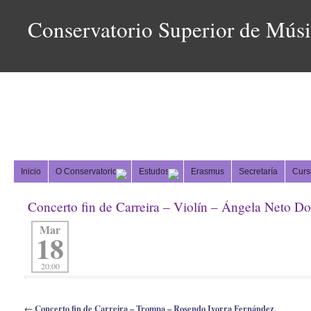
Conservatorio Superior de Mús
Inicio
O Conservatorio
Estudos
Erasmus
Secretaría
Curs
Concerto fin de Carreira – Violín – Ángela Neto D
Mar
18
20:00
Concerto fin de Carreira – Trompa – Rosendo Ivorra Fernández
←