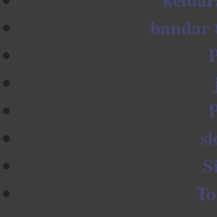
bandar 
sl
S
To