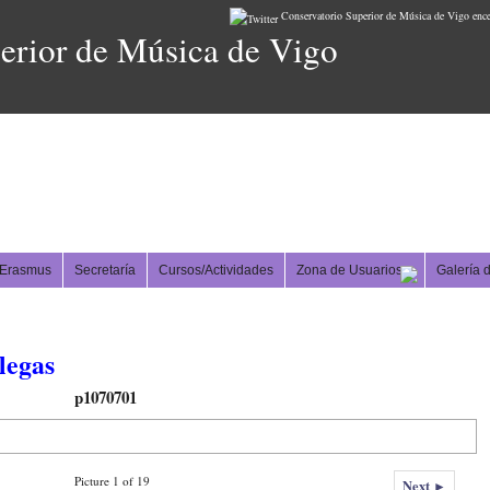
Conservatorio Superior de Música de Vigo ence
erior de Música de Vigo
Erasmus
Secretaría
Cursos/Actividades
Zona de Usuarios
Galería 
legas
p1070701
Picture 1 of 19
Next ►