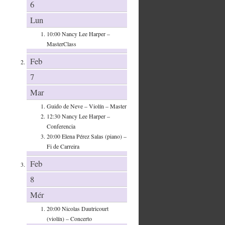
6
Lun
10:00
Nancy Lee Harper –
MasterClass
Feb
7
Mar
Guido de Neve – Violín – Master
12:30
Nancy Lee Harper –
Conferencia
20:00
Elena Pérez Salas (piano) –
Fi de Carreira
Feb
8
Mér
20:00
Nicolas Dautricourt
(violín) – Concerto