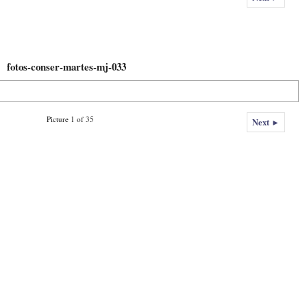
fotos-conser-martes-mj-033
Picture 1 of 35
Next ►