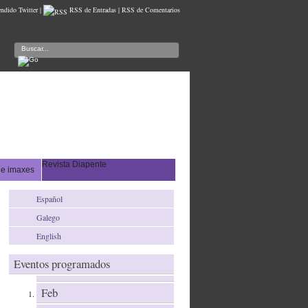
ndido Twitter |
RSS de Entradas
|
RSS de Comentarios
Revista Diapente
de imaxes
Español
Galego
English
Eventos programados
Feb