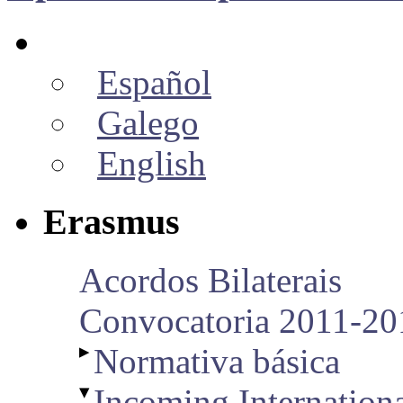
Español
Galego
English
Erasmus
Acordos Bilaterais
Convocatoria 2011-201
▶
Normativa básica
▼
Incoming Internation