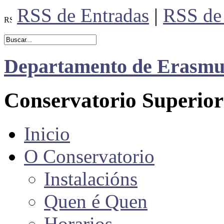
RSS de Entradas
|
RSS de
Departamento de Erasmu
Conservatorio Superior
Inicio
O Conservatorio
Instalacións
Quen é Quen
Horarios