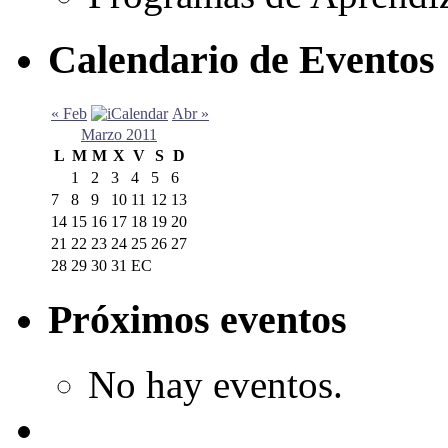
Calendario de Eventos
« Feb
Abr »
Marzo 2011
L
M
M
X
V
S
D
1
2
3
4
5
6
7
8
9
10
11
12
13
14
15
16
17
18
19
20
21
22
23
24
25
26
27
28
29
30
31
EC
Próximos eventos
No hay eventos.