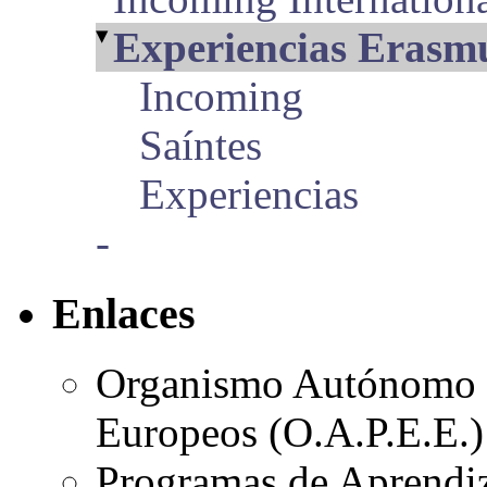
▼
Experiencias Erasm
Incoming
Saíntes
Experiencias
-
Enlaces
Organismo Autónomo 
Europeos (O.A.P.E.E.)
Programas de Aprendiz