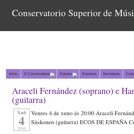
Conservatorio Superior de Mús
Inicio
O Conservatorio
Estudos
Erasmus
Secretaría
Curs
Araceli Fernández (soprano) e Ha
(guitarra)
Xuñ
Venres 4 de xuno ás 20:00 Araceli Fernán
4
Siiskonen (guitarra) ECOS DE ESPAÑA Co
20:00