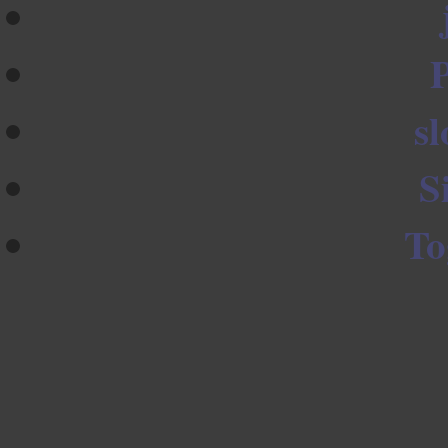
sl
S
To