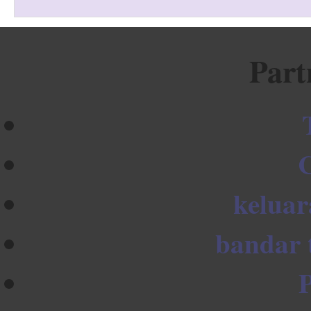
Part
keluar
bandar 