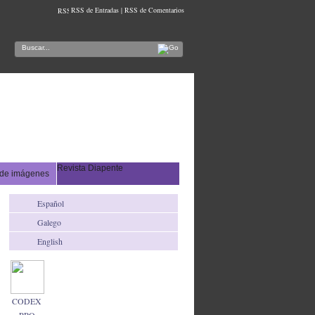
RSS de Entradas
|
RSS de Comentarios
Revista Diapente
 de imágenes
Español
Galego
English
CODEX