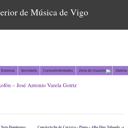
erior de Música de Vigo
Erasmus
Secretaría
Cursos/Actividades
Zona de Usuarios
Galería
xofón – José Antonio Varela Gotriz
la Neto Domingues
Concierto fin de Carrera – Piano – Alba Díaz Taboada
→