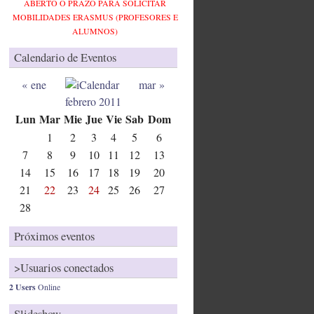
ABERTO O PRAZO PARA SOLICITAR
MOBILIDADES ERASMUS (PROFESORES E
ALUMNOS)
Calendario de Eventos
« ene
mar »
febrero 2011
Lun
Mar
Mie
Jue
Vie
Sab
Dom
1
2
3
4
5
6
7
8
9
10
11
12
13
14
15
16
17
18
19
20
21
22
23
24
25
26
27
28
Próximos eventos
>Usuarios conectados
2 Users
Online
Slideshow