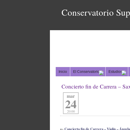
Conservatorio Sup
Inicio
El Conservatorio
Estudios
Concierto fin de Carrera – Sa
mar
24
20:00
Concierto fin de Carrera – Violín – Ánge
←