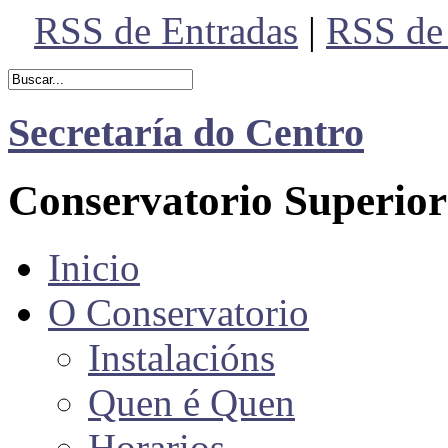
RSS de Entradas
|
RSS de
Secretaría do Centro
Conservatorio Superior
Inicio
O Conservatorio
Instalacións
Quen é Quen
Horarios