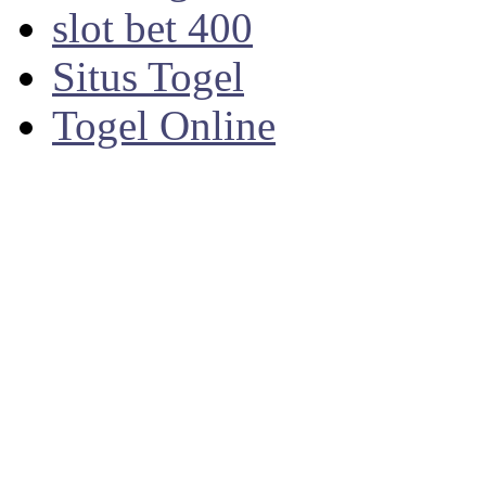
slot bet 400
Situs Togel
Togel Online