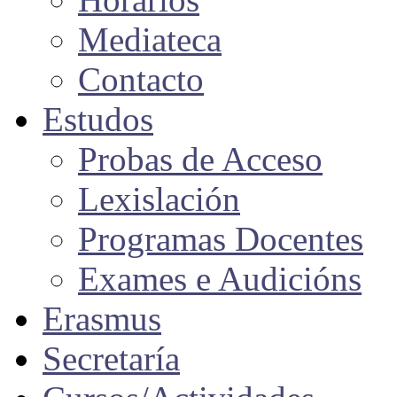
Mediateca
Contacto
Estudos
Probas de Acceso
Lexislación
Programas Docentes
Exames e Audicións
Erasmus
Secretaría