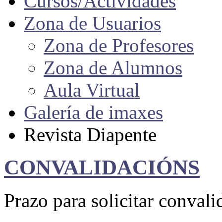
Cursos/Actividades
Zona de Usuarios
Zona de Profesores
Zona de Alumnos
Aula Virtual
Galería de imaxes
Revista Diapente
CONVALIDACIÓNS
Prazo para solicitar convali